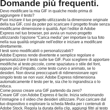
Domande più frequenti.
Devo modificare la mia GIF in qualche modo prima di
aggiungere il testo?
Puoi iniziare il tuo progetto utilizzando la dimensione originale
della tua GIF, così da poter poi scaricare il progetto finale senza
modificarne dimensione o qualità. Apri l'editor di Adobe
Express nel tuo browser, poi avvia un nuovo progetto
utilizzando l'opzione “Carica media” per importare la tua foto
nella sua qualità originale nell'editor e iniziare a modificare
direttamente.
I testi sono modificabili o personalizzabili?
Adobe Express rende divertente e semplice regolare e
personalizzare il testo sulle tue GIF. Puoi scegliere di apportare
modifiche al testo piccole, come spaziatura o stile del font,
oppure più d'impatto, come testo curvo o animato, se lo
desideri. Non dovrai preoccuparti di ridimensionare ogni
singolo testo se non vuoi: Adobe Express ridimensiona
automaticamente il testo per te, sia che lo ingrandisca o lo
riduca.
Come posso creare una GIF partendo da zero?
Creare GIF con Adobe Express è facile. Inizia selezionando
l'immagine o il video che desideri utilizzare. Puoi caricare dal
tuo dispositivo o esplorare la scheda Media per i contenuti di
Adobe Stock. Regola la durata della clip, aggiungi filtri al testo