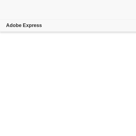
Adobe Express
개요
제작
편집
기업
교육 기관
플랜