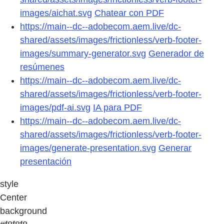
images/aichat.svg
Chatear con PDF
https://main--dc--adobecom.aem.live/dc-
shared/assets/images/frictionless/verb-footer-
images/summary-generator.svg
Generador de
resúmenes
https://main--dc--adobecom.aem.live/dc-
shared/assets/images/frictionless/verb-footer-
images/pdf-ai.svg
IA para PDF
https://main--dc--adobecom.aem.live/dc-
shared/assets/images/frictionless/verb-footer-
images/generate-presentation.svg
Generar
presentación
style
Center
background