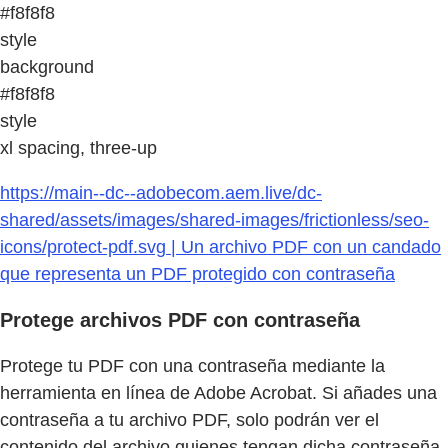
#f8f8f8
style
background
#f8f8f8
style
xl spacing, three-up
https://main--dc--adobecom.aem.live/dc-
shared/assets/images/shared-images/frictionless/seo-
icons/protect-pdf.svg | Un archivo PDF con un candado
que representa un PDF protegido con contraseña
Protege archivos PDF con contraseña
Protege tu PDF con una contraseña mediante la
herramienta en línea de Adobe Acrobat. Si añades una
contraseña a tu archivo PDF, solo podrán ver el
contenido del archivo quienes tengan dicha contraseña.