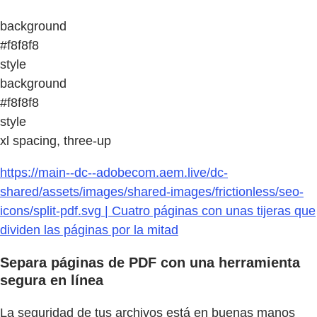
background
#f8f8f8
style
background
#f8f8f8
style
xl spacing, three-up
https://main--dc--adobecom.aem.live/dc-
shared/assets/images/shared-images/frictionless/seo-
icons/split-pdf.svg | Cuatro páginas con unas tijeras que
dividen las páginas por la mitad
Separa páginas de PDF con una herramienta
segura en línea
La seguridad de tus archivos está en buenas manos