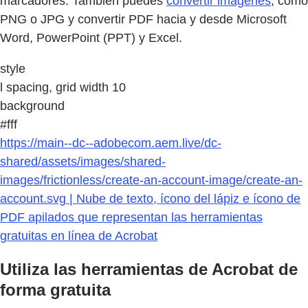
marcadores. También puedes
convertir imágenes
, como
PNG o JPG y convertir PDF hacia y desde Microsoft
Word, PowerPoint (PPT) y Excel.
style
l spacing, grid width 10
background
#fff
https://main--dc--adobecom.aem.live/dc-
shared/assets/images/shared-
images/frictionless/create-an-account-image/create-an-
account.svg | Nube de texto, ícono del lápiz e ícono de
PDF apilados que representan las herramientas
gratuitas en línea de Acrobat
Utiliza las herramientas de Acrobat de
forma gratuita