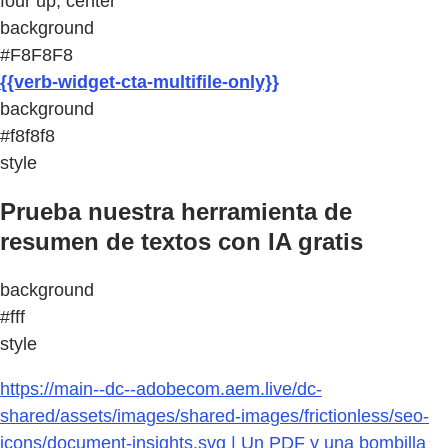
four up, center
background
#F8F8F8
{{verb-widget-cta-multifile-only}}
background
#f8f8f8
style
Prueba nuestra herramienta de
resumen de textos con IA gratis
background
#fff
style
https://main--dc--adobecom.aem.live/dc-
shared/assets/images/shared-images/frictionless/seo-
icons/document-insights.svg | Un PDF y una bombilla