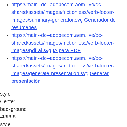
https://main--dc--adobecom.aem.live/dc-
shared/assets/images/frictionless/verb-footer-
images/summary-generator.svg
Generador de
resúmenes
https://main--dc--adobecom.aem.live/dc-
shared/assets/images/frictionless/verb-footer-
images/pdf-ai.svg
IA para PDF
https://main--dc--adobecom.aem.live/dc-
shared/assets/images/frictionless/verb-footer-
images/generate-presentation.svg
Generar
presentación
style
Center
background
#f8f8f8
style