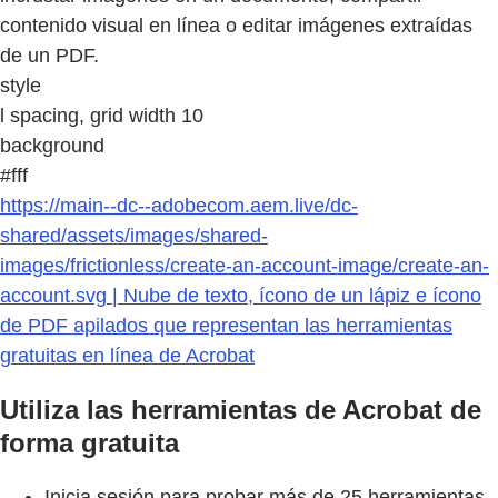
contenido visual en línea o editar imágenes extraídas
de un PDF.
style
l spacing, grid width 10
background
#fff
https://main--dc--adobecom.aem.live/dc-
shared/assets/images/shared-
images/frictionless/create-an-account-image/create-an-
account.svg | Nube de texto, ícono de un lápiz e ícono
de PDF apilados que representan las herramientas
gratuitas en línea de Acrobat
Utiliza las herramientas de Acrobat de
forma gratuita
Inicia sesión para probar más de 25 herramientas,