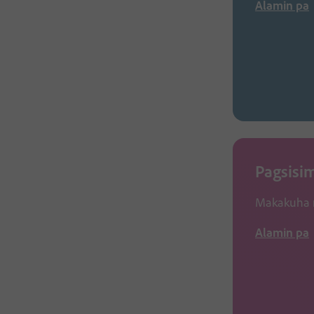
Alamin pa
Pagsisim
Makakuha n
Alamin pa