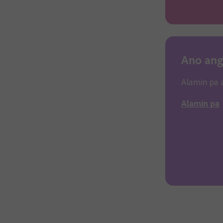
Ano ang 
Alamin pa a
Alamin pa