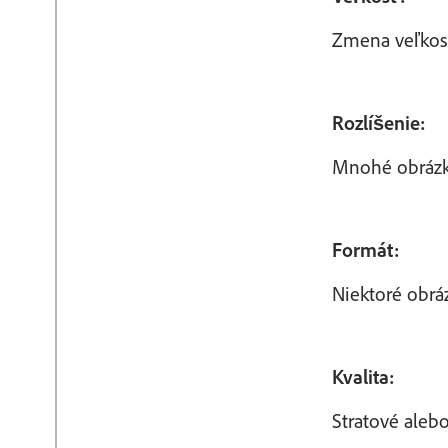
Zmena veľkost
Rozlíšenie:
Mnohé obrázko
Formát:
Niektoré obráz
Kvalita:
Stratové aleb