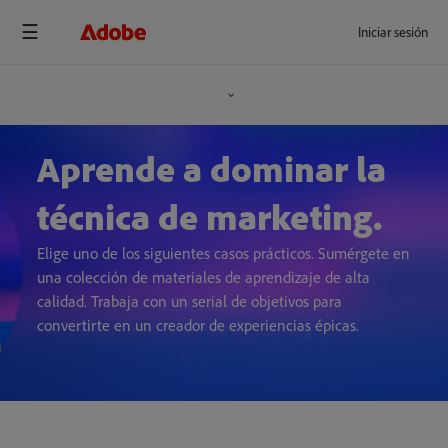
Iniciar sesión
Aprende a dominar la
técnica de marketing.
Elige uno de los siguientes casos prácticos. Sumérgete en
una colección de materiales de aprendizaje de alta
calidad. Trabaja con un serial de objetivos para
convertirte en un creador de experiencias épicas.