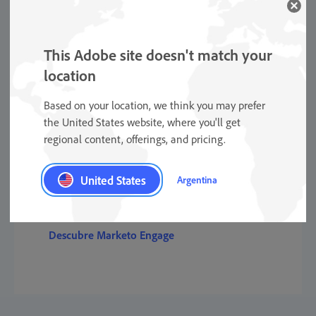
Explorar Adobe Campaign
This Adobe site doesn't match your
location
Based on your location, we think you may prefer
the United States website, where you'll get
regional content, offerings, and pricing.
United States
Marketo Engage
Argentina
Descubre Marketo Engage