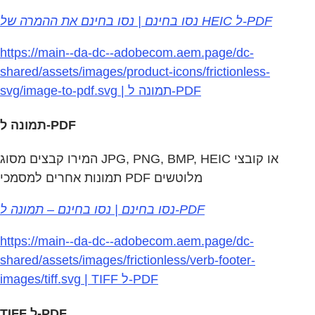
נסו בחינם | נסו בחינם את ההמרה של HEIC ל‑PDF
https://main--da-dc--adobecom.aem.page/dc-
shared/assets/images/product-icons/frictionless-
svg/image-to-pdf.svg | תמונה ל‑PDF
תמונה ל‏‑PDF
המירו קבצים מסוג JPG,‏ PNG,‏ BMP,‏ HEIC או קובצי
תמונות אחרים למסמכי PDF מלוטשים
נסו בחינם | נסו בחינם – תמונה ל‑PDF
https://main--da-dc--adobecom.aem.page/dc-
shared/assets/images/frictionless/verb-footer-
images/tiff.svg | TIFF ל‏-PDF
TIFF ל‏-PDF