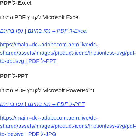
PDF ל-Excel
המירו PDF לקובץ Microsoft Excel
נסו בחינם | נסו בחינם – PDF ל‑Excel
https://main--dc--adobecom.aem.live/dc-
shared/assets/images/product-icons/frictionless-svg/pdf-
to-ppt.svg | PDF ל-PPT
PDF ל-PPT
המירו PDF לקובץ Microsoft PowerPoint
נסו בחינם | נסו בחינם – PDF ל‑PPT
https://main--dc--adobecom.aem.live/dc-
shared/assets/images/product-icons/frictionless-svg/pdf-
to-jpg.svg | PDF ל‑JPG