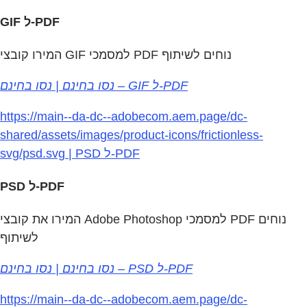
GIF ל‏-PDF
המירו קובצי GIF למסמכי PDF נוחים לשיתוף
נסו בחינם | נסו בחינם – GIF ל‑PDF
https://main--da-dc--adobecom.aem.page/dc-
shared/assets/images/product-icons/frictionless-
svg/psd.svg | PSD ל‏-PDF
PSD ל‏-PDF
המירו את קובצי Adobe Photoshop למסמכי PDF נוחים
לשיתוף
נסו בחינם | נסו בחינם – PSD ל‏-PDF
https://main--da-dc--adobecom.aem.page/dc-