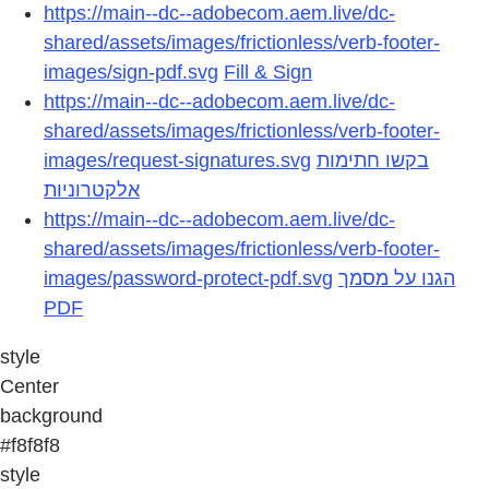
https://main--dc--adobecom.aem.live/dc-
shared/assets/images/frictionless/verb-footer-
images/sign-pdf.svg
Fill & Sign
https://main--dc--adobecom.aem.live/dc-
shared/assets/images/frictionless/verb-footer-
images/request-signatures.svg
בקשו חתימות
אלקטרוניות
https://main--dc--adobecom.aem.live/dc-
shared/assets/images/frictionless/verb-footer-
images/password-protect-pdf.svg
הגנו על מסמך
PDF
style
Center
background
#f8f8f8
style