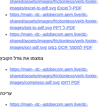
shared/assets/images/frictionless/verb-footer-
images/excel-to-pdf.svg
Excel ל-PDF
https://main--dc--adobecom.aem.live/dc-
shared/assets/images/frictionless/verb-footer-
images/ppt-to-pdf.svg
PPT ל-PDF
https://main--dc--adobecom.aem.live/dc-
shared/assets/images/frictionless/verb-footer-
images/ocr-pdf.svg
בצעו OCR למסמך PDF
צמצמו את גודל הקובץ
https://main--dc--adobecom.aem.live/dc-
shared/assets/images/frictionless/verb-footer-
images/compress-pdf.svg
דחסו PDF
עריכה
https://main--dc--adobecom.aem.live/dc-