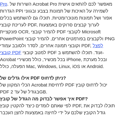
Pro
. השירות של Acrobat Pro מאפשר לכם להתאים אישית
הגדרות PPI לשמירה על האיכות של תמונות בצבע ובגווני
אפור ושל תמונות מונוכרומטיות. תוכלו גם להשתמש בכלים
לעריכת קובצי PDF, לערוך קבצים סרוקים באמצעות
פונקציית OCR, להמיר קובצי PDF לקובצי Microsoft
PowerPoint ולקבצים בפורמטים אחרים, להמיר קובצי PNG
לפצל
וקובצי תמונה אחרים, לסדר ולסובב עמודי PDF,
למטב קובצי PDF ועוד. תוכלו להשתמש ב-
קובצי PDF
Acrobat בכל מכשיר, כולל מכשירי iPhone, ובכל מערכת
הפעלה, כולל Mac,‏ Windows,‏ Linux,‏ iOS או Android.
אילו גדלים של PDF ניתן לדחוס?
הכלי המקוון של Acrobat לדחיסת PDF יכול לדחוס קובץ
PDF בגודל של עד 2GB.
איך אפשר לבדוק מה הגודל של קובץ PDF?
לפי שאתם לומדים כיצד להקטין קובץ PDF, תוכלו לבדוק את
גודל הקובץ שלכם על ידי לחיצה באמצעות לחצן העכבר