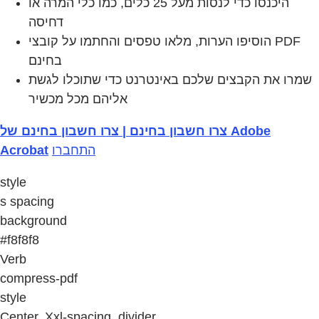
היכנסו כדי לנסות מעל 25 כלים, כמו כלי המרה או
דחיסה
הוסיפו הערות, מלאו טפסים והחתמו על קובצי PDF
בחינם
שמרו את הקבצים שלכם באינטרנט כדי שתוכלו לגשת
אליהם מכל מכשיר
צרו חשבון בחינם | צרו חשבון בחינם של Adobe
Acrobat
התחברו
style
s spacing
background
#f8f8f8
Verb
compress-pdf
style
Center, Xxl-spacing, divider