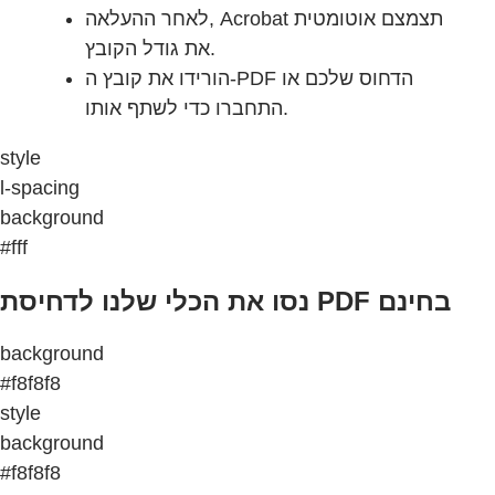
לאחר ההעלאה, Acrobat תצמצם אוטומטית
את גודל הקובץ.
הורידו את קובץ ה-PDF הדחוס שלכם או
התחברו כדי לשתף אותו.
style
l-spacing
background
#fff
נסו את הכלי שלנו לדחיסת PDF בחינם
background
#f8f8f8
style
background
#f8f8f8