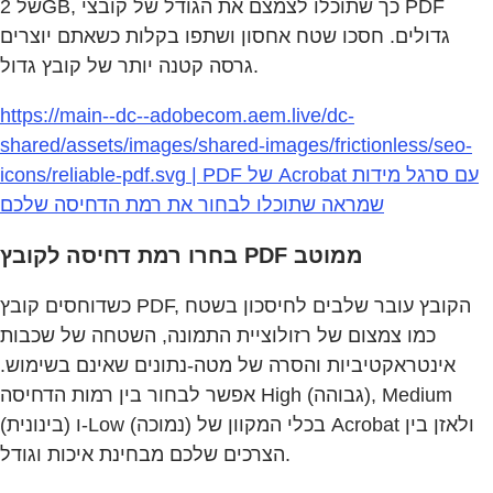
של 2GB, כך שתוכלו לצמצם את הגודל של קובצי PDF
גדולים. חסכו שטח אחסון ושתפו בקלות כשאתם יוצרים
גרסה קטנה יותר של קובץ גדול.
https://main--dc--adobecom.aem.live/dc-
shared/assets/images/shared-images/frictionless/seo-
icons/reliable-pdf.svg | PDF של Acrobat עם סרגל מידות
שמראה שתוכלו לבחור את רמת הדחיסה שלכם
בחרו רמת דחיסה לקובץ PDF ממוטב
כשדוחסים קובץ PDF, הקובץ עובר שלבים לחיסכון בשטח
כמו צמצום של רזולוציית התמונה, השטחה של שכבות
אינטראקטיביות והסרה של מטה‑נתונים שאינם בשימוש.
אפשר לבחור בין רמות הדחיסה High (גבוהה), Medium
(בינונית) ו‑Low (נמוכה) בכלי המקוון של Acrobat ולאזן בין
הצרכים שלכם מבחינת איכות וגודל.