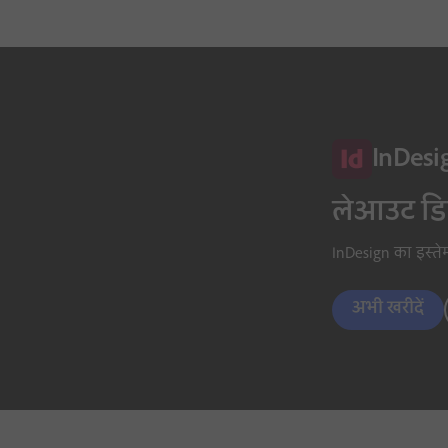
InDesi
लेआउट डिज़
InDesign का इस्तेम
अभी खरीदें