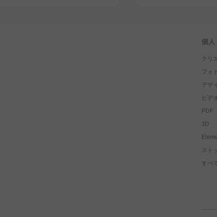
個人
クリエ
フォ
デザ
ビデ
PDF
3D
Ele
スト
すべ