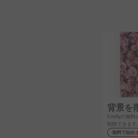
背景を
Fireflyの
無料
削除できます
無料で
始め