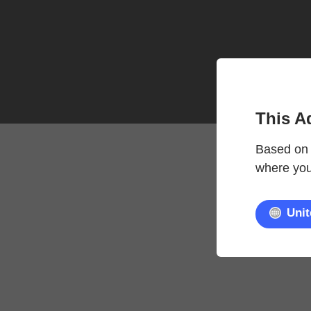
This A
Based on 
where you'
Unit