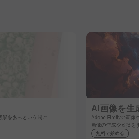
AI画像を
生
背景を
あっと
いう
間に
Adobe Fireflyの
画像生
画像の
作成や
変換を
無料で
始める