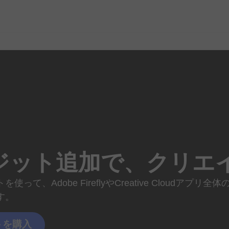
ジット
追加で、
クリエ
トを
使って、
Adobe Fireflyや
Creative Cloud
アプリ
全体
す。
トを
購入