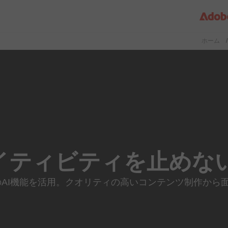
ホーム
/
イティビティを
止めな
の
AI
機能を
活用。
クオリティの
高い
コンテンツ
制作から