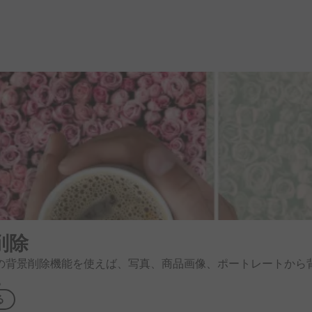
削除
の
背景削除機能を
使えば、
写真、
商品画像、
ポートレートから
。
る