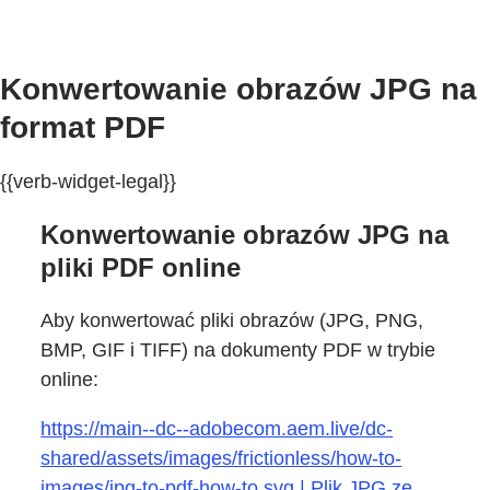
Konwertowanie obrazów JPG na
format PDF
{{verb-widget-legal}}
Konwertowanie obrazów JPG na
pliki PDF online
Aby konwertować pliki obrazów (JPG, PNG,
BMP, GIF i TIFF) na dokumenty PDF w trybie
online:
https://main--dc--adobecom.aem.live/dc-
shared/assets/images/frictionless/how-to-
images/jpg-to-pdf-how-to.svg | Plik JPG ze