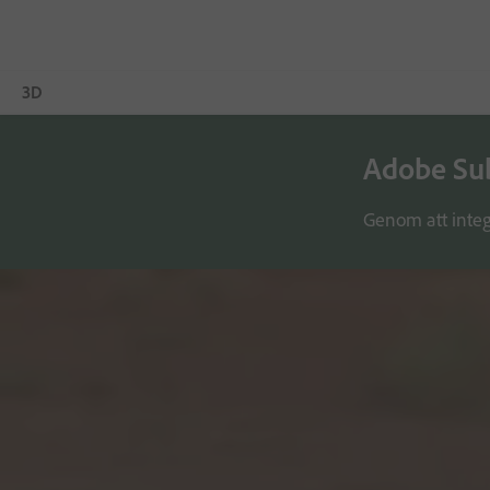
3D
Adobe Sub
Overview
Produkter
Genom att integ
Tidskrift
Community
Utbildning och support