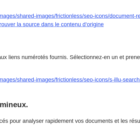
images/shared-images/frictionless/seo-icons/document-r
e trouver la source dans le contenu d’origine
e aux liens numérotés fournis. Sélectionnez-en un et pr
ages/shared-images/frictionless/seo-icons/s-illu-searcha
umineux.
cés pour analyser rapidement vos documents et les résume