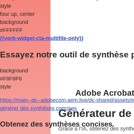
style
four up, center
background
#FFFFFF
{{verb-widget-cta-multifile-only}}
Essayez notre outil de synthèse p
background
#F8F8F8
style
Adobe Acroba
https://main--dc--adobecom.aem.live/dc-shared/assets/im
générer des synthèses concises
Générateur de
Obtenez des synthèses concises.
Grâce à l’IA, obtenez des synt