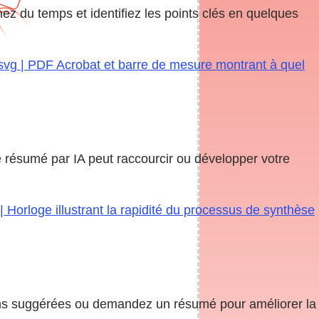
nez du temps et identifiez les points clés en quelques
.svg | PDF Acrobat et barre de mesure montrant à quel
e résumé par IA peut raccourcir ou développer votre
 Horloge illustrant la rapidité du processus de synthèse
stions suggérées ou demandez un résumé pour améliorer la