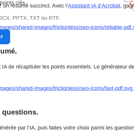
points clés.
un résumé succinct. Avec l’
Assistant IA d’Acrobat
, gag
 DOCX, PPTX, TXT ou RTF.
mages/shared-images/frictionless/seo-icons/reliable-pdf
er
sumé.
IA de récapituler les points essentiels. Le générateur d
ages/shared-images/frictionless/seo-icons/fast-pdf.svg |
 questions.
 générée par l’IA, puis faites votre choix parmi les que