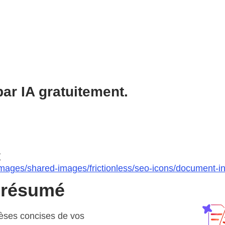
ar IA gratuitement.
t
ages/shared-images/frictionless/seo-icons/document-insig
 résumé
hèses concises de vos