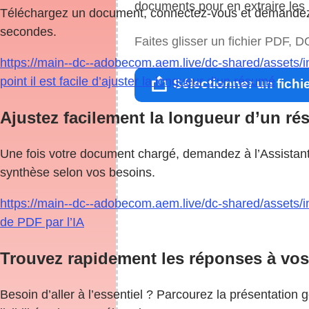
documents pour en extraire les 
Téléchargez un document, connectez-vous et demandez 
secondes.
Faites glisser un fichier PDF,
https://main--dc--adobecom.aem.live/dc-shared/assets/i
point il est facile d’ajuster la longueur d’un résumé
Sélectionner un fichi
Ajustez facilement la longueur d’un ré
Une fois votre document chargé, demandez à l’Assistant 
synthèse selon vos besoins.
https://main--dc--adobecom.aem.live/dc-shared/assets/im
de PDF par l’IA
Trouvez rapidement les réponses à vos
Besoin d’aller à l’essentiel ? Parcourez la présentation