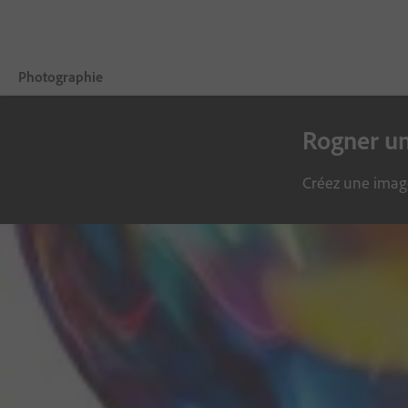
Photographie
Rogner un
Vue d’ensemble
Formation et support
Créez une image
Conseils pour la photographie
Trouver l'inspiration
Comparer les formules
S’abonner
Essai gratuit