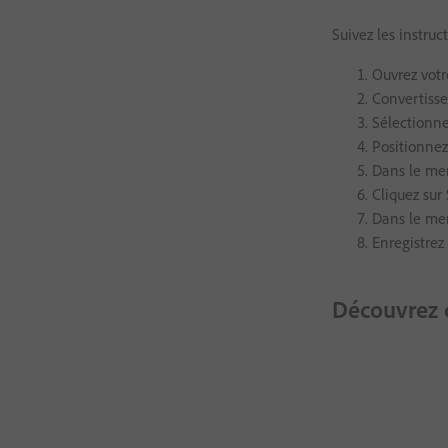
Suivez les instruc
Ouvrez vot
Convertisse
Sélectionne
Positionnez 
Dans le menu
Cliquez sur
Dans le men
Enregistre
Découvrez d