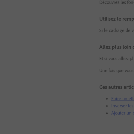
Découvrez les fo
Utilisez le rem
Si le cadrage de 
Allez plus loin 
Et si vous alliez 
Une fois que vous
Ces autres arti
Faire un ef
Inverser le
Ajouter un e