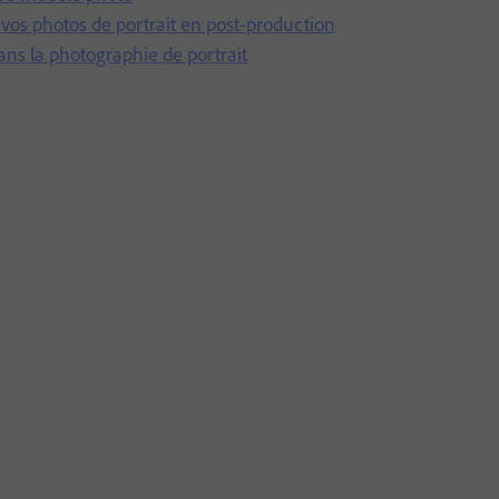
vos photos de portrait en post-production
ns la photographie de portrait