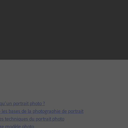
qu’un portrait photo ?
les bases de la photographie de portrait
les techniques du portrait photo
tre modèle photo