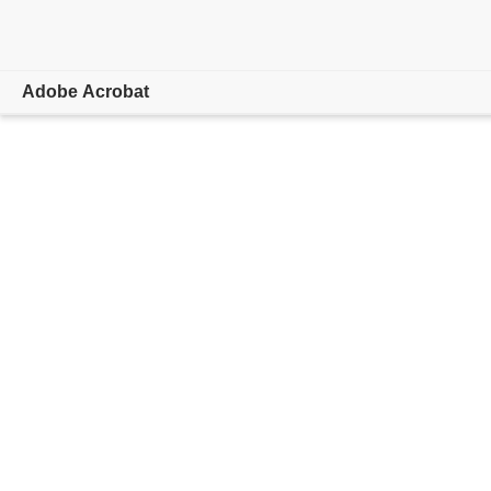
Adobe Acrobat
概要
機能とツール
モバイルアプリ
ラーニングとサポート
無料で始める
購入に進む