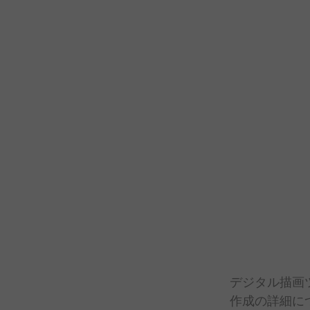
デジタル
描画
作成の
詳細に