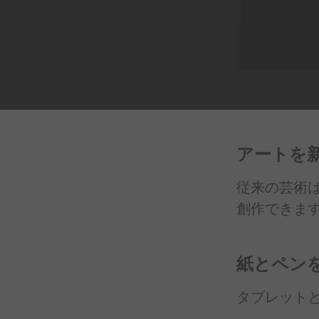
アートを
従来の
芸術
創作できま
紙とペン
タブレット