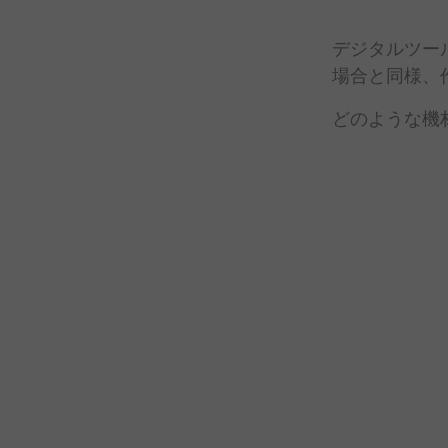
デジタル
ツー
場合と
同様、
どのような
機