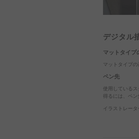
デジタル
マット
タイプ
マット
タイプの
ペン先
使用している
ス
得るには、
ペン
イラストレータ