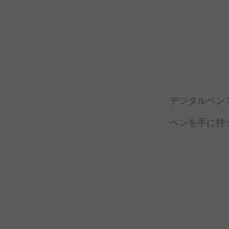
デジタルペン
ペンを
手に
持