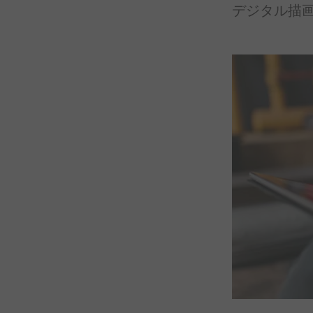
デジタル
描