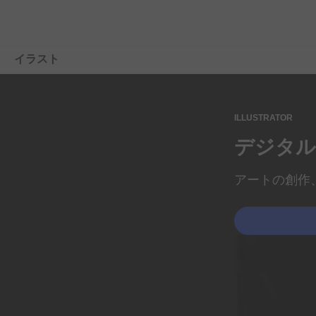
イラスト
概要
ILLUSTRATOR
製品
デジタル
ラーニングと
サポート
アートの
創作
イラストの
ヒント
無料で
始める
購入プランを
選ぶ