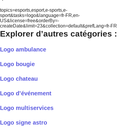
topics=esports,esport,e-sports,e-
sport&tasks=logo&language=fr-FR,en-
US&license=free&orderBy=-
createDate&limit=23&collection=default&prefLang=fr-FR
Explorer d’autres catégories :
Logo ambulance
Logo bougie
Logo chateau
Logo d’événement
Logo multiservices
Logo signe astro