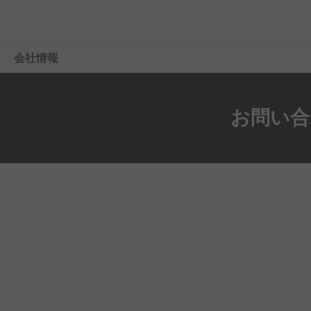
会社情報
概要
お問い
合
採用情報
経営陣
投資家向け
情報
イベント
ニュースルーム
企業の社会的責任
お問い
合わせ