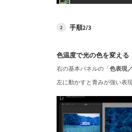
手順2/3
2
色温度で光の色を変える
右の基本パネルの「
色表現
左に動かすと青みが強い表