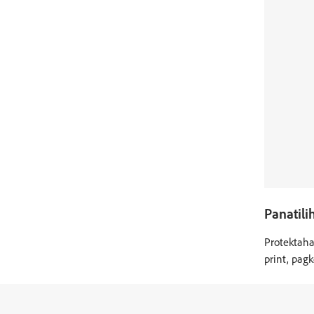
Panatili
Protektaha
print, pag