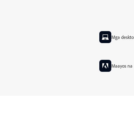
Mga deskto
Maayos na 