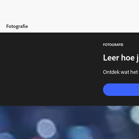
Fotografie
FOTOGRAFIE
Overzicht
Leer hoe j
Leren en ondersteuning
Ontdek wat het 
Fotografietips
Laat je inspireren
Lidmaatschappen vergelijken
Nu kopen
Gratis proefversie