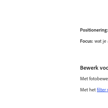
Positionering
Focus:
wat je 
Bewerk voo
Met fotobewer
Met het
filte