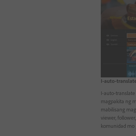
I-auto-transla
I-auto-translat
magpakita ng m
mabilisang ma
viewer, followe
komunidad mo g