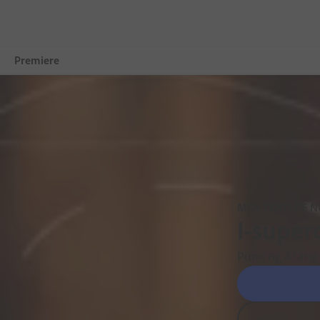
Premiere
Pangkalahatang-ideya
Mga Feature
Mobile
Paghambingin ang Mga Plan
MGA FEATURE N
I-super
Mga Detalye ng Free Trial
Puno ng AI ang 