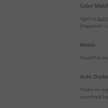
Color Matc
Agad na
itug
Magpanatili n
Remix
Panatilihin a
Auto Ducki
Tiyakin na an
soundtrack ka