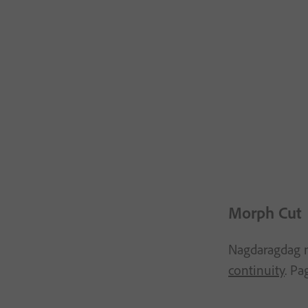
Morph Cut
Nagdaragdag n
continuity
. P