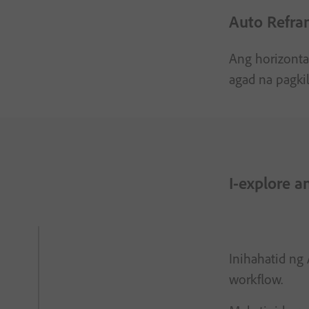
Auto Refr
Ang horizontal
agad na pagki
I-explore a
Inihahatid ng
workflow.