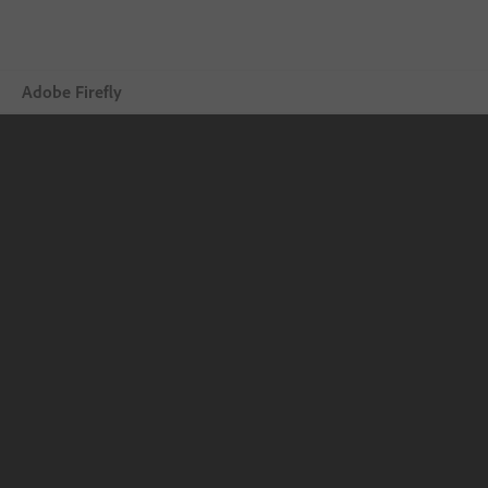
Adobe Firefly
Vue d’ensemble
Générer
Modifier
Appareils mobiles
Comparer les formules