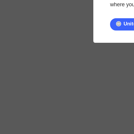
where you'
Unit