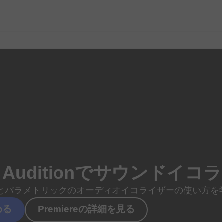
 Auditionで
サウンドイコラ
と
パラメトリックの
オーディ
オイコライザーの
使い方を
める
Premiereの
詳細を
見る