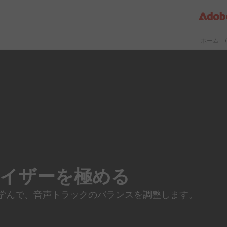
ホーム
/
イザーを
極める
学んで、
音声
トラックの
バランスを
調整します。