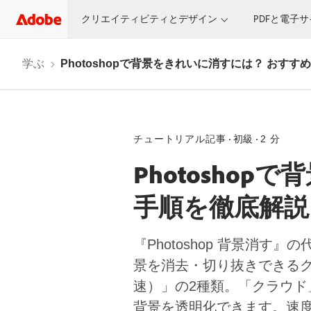
クリエイティビティとデザイン
PDFと電子
学ぶ
Photoshopで背景をきれいに消すには？ おす
チュートリアル記事
初級
2 分
Photosho
手順を徹底解説
『Photoshop 背景消
景を消去・切り抜きできる
速）」の2種類。「クラウ
背景を透明化できます。速