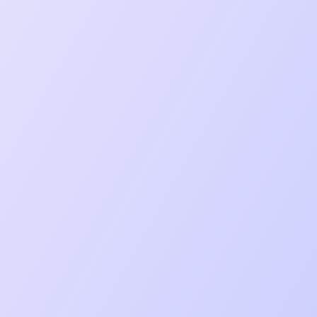
le et rapide
ges
n
s
de sites web