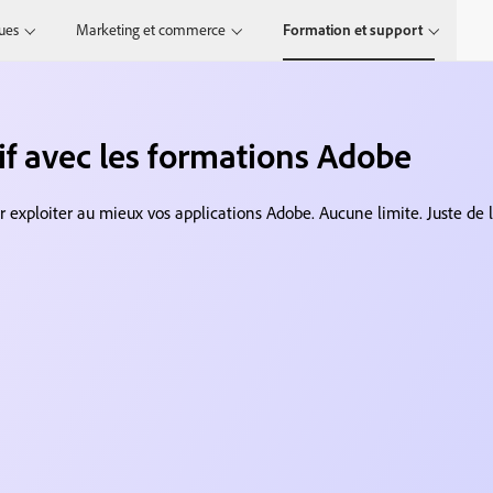
ques
Marketing et commerce
Formation et support
tif avec les formations Adobe
ve
ur exploiter au mieux vos applications Adobe. Aucune limite. Juste de l
x
ts
tion