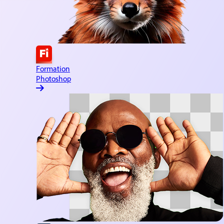
Formation Adobe Express
Création de contenus simp
Formation Lightroom
Édition et organisation d’ima
Formation
Photoshop
Formation Substance 3D
Design de ressources 3D
Formation Illustrator
Image vectorielle et illustratio
Formation InDesign
Création et publication de page
Formation Dreamweaver
Design et développement 