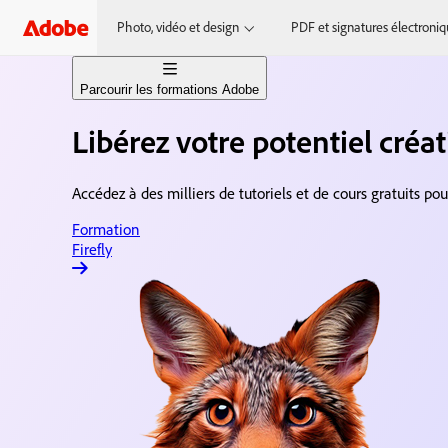
Photo, vidéo et design
PDF et signatures électroni
Parcourir les formations Adobe
Libérez votre potentiel créa
Formation Firefly
Création de contenu d’IA générati
Accédez à des milliers de tutoriels et de cours gratuits po
Découvrir Premiere
Montage et production vidéo
Formation
Firefly
Formation After Effects
Animations et effets spéciau
Formation Photoshop
Retouche et design d’images
Formation Acrobat
Création et partage de documen
Formation Animate
Design d’animation et d’illustra