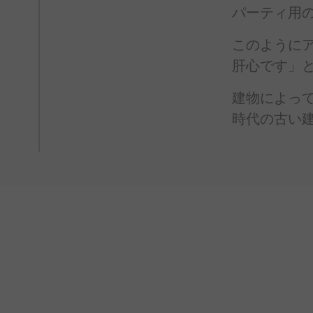
パーティ用
このように
肝心です」
建物に
よっ
時代の
古い