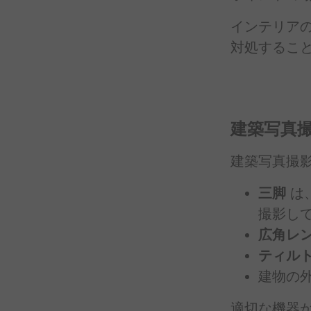
インテリア
対処する
こ
建築写真
建築写真撮
三脚
は
撮影し
広角レ
ティル
建物の
適切な
機器