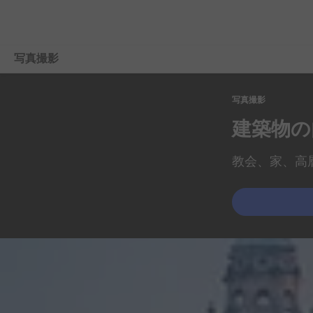
写真撮影
写真撮影
概要
建築物の
ラーニングとサポート
教会、
家、
高
写真編集の
ヒント
アイデア・ヒント
プランを
比較する
購入する
無料で
始める