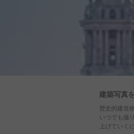
建築写真
歴史的建造
いつでも
撮
上げていく