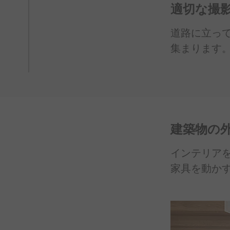
適切な
撮
道路に
立っ
集まります
建築物の
インテリア
家具を
動か