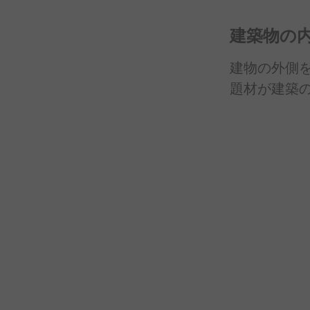
建築物の
建物の
外側
題材が
建築