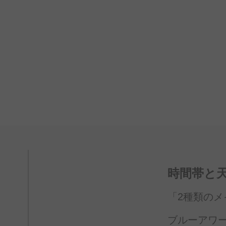
時間帯と
「2種類の
メ
ブルーアワ