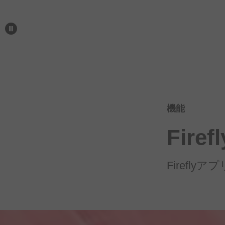
機能
Firef
Firefly
アプ