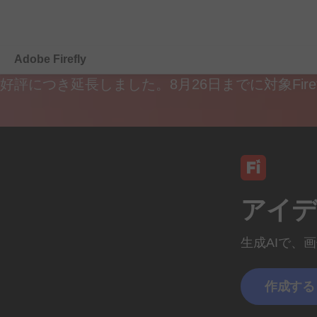
Adobe Firefly
好評に
つき
延長しました。
8月26
日までに
対象Firef
概要
生成
編集
モバイル
アイデ
プランを
比較する
生成AIで、
画
作成する