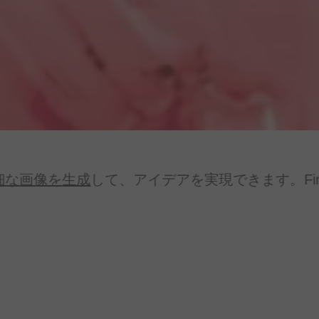
細な
画像を
生成
して、
アイデアを
実現できます。
Fi