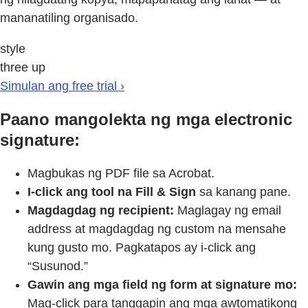
mananatiling organisado.
style
three up
Simulan ang free trial ›
Paano mangolekta ng mga electronic
signature:
Magbukas ng PDF file sa Acrobat.
I-click ang tool na Fill & Sign
sa kanang pane.
Magdagdag ng recipient:
Maglagay ng email
address at magdagdag ng custom na mensahe
kung gusto mo. Pagkatapos ay i-click ang
“Susunod.”
Gawin ang mga field ng form at signature mo:
Mag-click para tanggapin ang mga awtomatikong