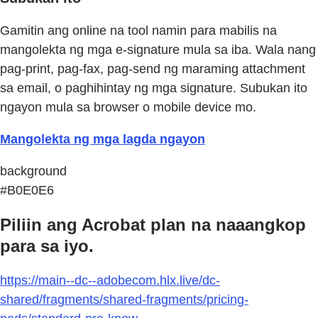
Gamitin ang online na tool namin para mabilis na
mangolekta ng mga e-signature mula sa iba. Wala nang
pag-print, pag-fax, pag-send ng maraming attachment
sa email, o paghihintay ng mga signature. Subukan ito
ngayon mula sa browser o mobile device mo.
Mangolekta ng mga lagda ngayon
background
#B0E0E6
Piliin ang Acrobat plan na naaangkop
para sa iyo.
https://main--dc--adobecom.hlx.live/dc-
shared/fragments/shared-fragments/pricing-