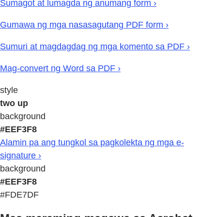
Sumagot at lumagda ng anumang form ›
Gumawa ng mga nasasagutang PDF form ›
Sumuri at magdagdag ng mga komento sa PDF ›
Mag-convert ng Word sa PDF ›
style
two up
background
#EEF3F8
Alamin pa ang tungkol sa pagkolekta ng mga e-
signature ›
background
#EEF3F8
#FDE7DF