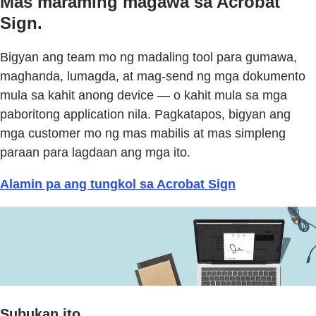
Mas maraming magawa sa Acrobat
Sign.
Bigyan ang team mo ng madaling tool para gumawa,
maghanda, lumagda, at mag-send ng mga dokumento
mula sa kahit anong device — o kahit mula sa mga
paboritong application nila. Pagkatapos, bigyan ang
mga customer mo ng mas mabilis at mas simpleng
paraan para lagdaan ang mga ito.
Alamin pa ang tungkol sa Acrobat Sign
Subukan ito