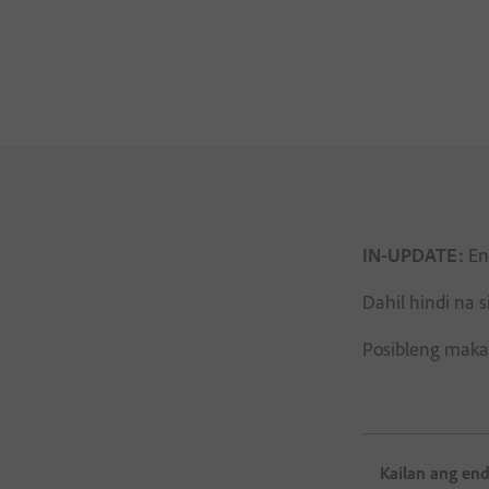
IN-UPDATE:
Ene
Dahil hindi na 
Posibleng makak
Kailan ang end