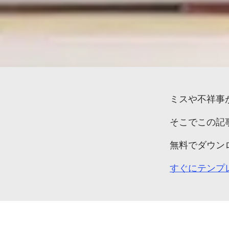
購入する
ミスや
不祥事
そこで
この
記
無料で
ダウン
すぐに
テンプ