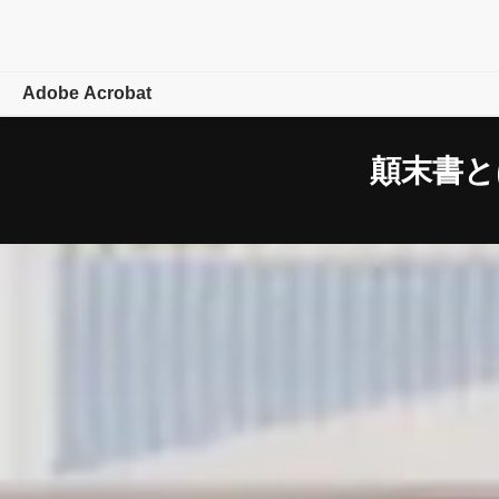
Adobe Acrobat
概要
顛末書と
機能
モバイル
プランを
比較
オンラインツール
ラーニングとサポート
無料で
始める