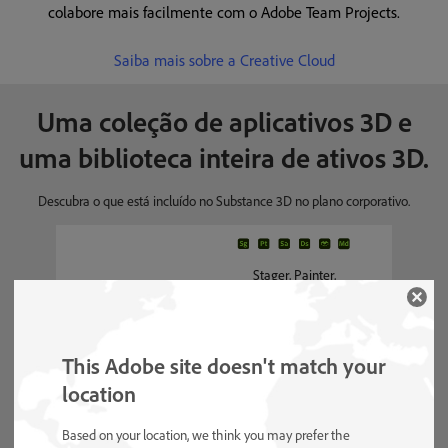
colabore mais facilmente com o Adobe Team Projects.
Saiba mais sobre a Creative Cloud
Uma coleção de aplicativos 3D e
uma biblioteca inteira de ativos 3D.
Descubra o que está incluído no Substance 3D no plano corporativo.
Stager, Painter,
Aplicativos inclusos
Sampler, Designer,
Modeler, biblioteca
de ativos
This Adobe site doesn't match your
location
Based on your location, we think you may prefer the
Materiais, modelos e
Ativos 3D disponíveis