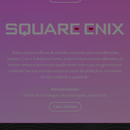
“Antes, usávamos fluxos de trabalho separados para criar diferentes
texturas. Com o Substance Painter, podemos fazer texturas diferentes ao
mesmo tempo e transformar rapidamente tudo o que imaginamos em
realidade. Isso nos permitiu reduzir os custos de produção e, ao mesmo
tempo, melhorar a qualidade.“
—
Masaaki Kazeno
Diretor de modelagem de personagens, Square Enix
Leia a história