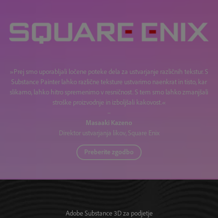
»Prej smo uporabljali ločene poteke dela za ustvarjanje različnih tekstur. S
Substance Painter lahko različne teksture ustvarimo naenkrat in tisto, kar
slikamo, lahko hitro spremenimo v resničnost. S tem smo lahko zmanjšali
stroške proizvodnje in izboljšali kakovost.«
–
Masaaki Kazeno
Direktor ustvarjanja likov, Square Enix
Preberite zgodbo
Adobe Substance 3D za podjetje