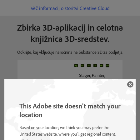
Več informacij o storitvi Creative Cloud
Zbirka 3D-aplikacij in celotna
knjižnica 3D-sredstev.
Odkrijte, kaj vključuje naročnina na Substance 3D za podjetja.
Stager, Painter,
Vključeni programi
Sampler, Designer,
Asset Library,
Modeler
This Adobe site doesn't match your
location
Materiali, modeli in
Na voljo so 3D-sredstva
Based on your location, we think you may prefer the
osvetlitev
United States website, where you'll get regional content,
Neomejena sredstva