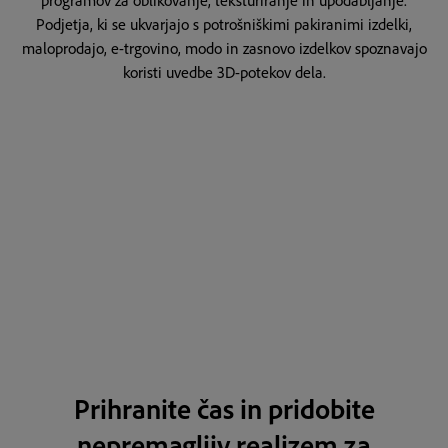
programov za oblikovanje, teksturiranje in upodabljanje.
Podjetja, ki se ukvarjajo s potrošniškimi pakiranimi izdelki,
maloprodajo, e-trgovino, modo in zasnovo izdelkov spoznavajo
koristi uvedbe 3D-potekov dela.
Prihranite čas in pridobite
nepremagljiv realizem za