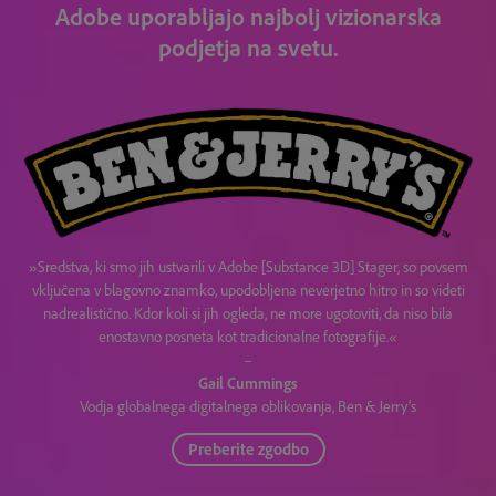
Adobe uporabljajo najbolj vizionarska
podjetja na svetu.
»Sredstva, ki smo jih ustvarili v Adobe [Substance 3D] Stager, so povsem
vključena v blagovno znamko, upodobljena neverjetno hitro in so videti
nadrealistično. Kdor koli si jih ogleda, ne more ugotoviti, da niso bila
enostavno posneta kot tradicionalne fotografije.«
–
Gail Cummings
Vodja globalnega digitalnega oblikovanja, Ben & Jerry’s
Preberite zgodbo