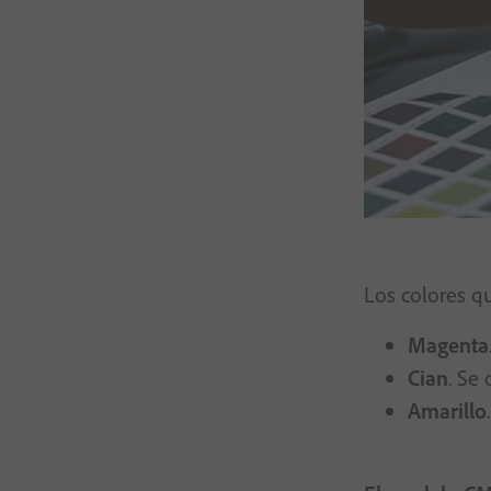
Los colores q
Magenta
Cian
. Se 
Amarillo