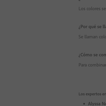
Los colores se
¿Por qué se l
Se llaman colo
¿Cómo se com
Para combinar 
Los expertos e
Alyssa 