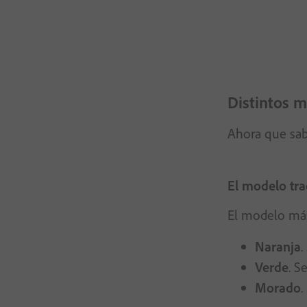
Distintos m
Ahora que sab
El modelo tra
El modelo más 
Naranja
.
Verde
. S
Morado
.