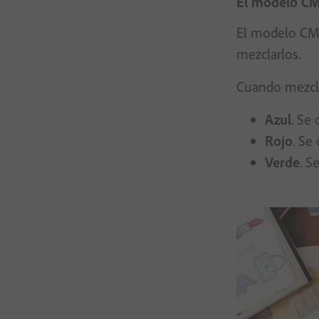
El modelo C
El modelo CMY 
mezclarlos.
Cuando mezcla
Azul
. Se
Rojo
. Se
Verde
. S