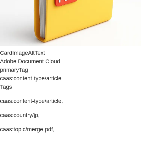
CardImageAltText
Adobe Document Cloud
primaryTag
caas:content-type/article
Tags
caas:content-type/article,
caas:country/jp,
caas:topic/merge-pdf,