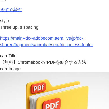
今すぐ読む
style
Three up, s spacing
https://main--dc--adobecom.aem.live/jp/dc-
shared/fragments/acrobat/seo-frictionless-footer
cardTitle
【無料】ChromebookでPDFを結合する方法
cardImage