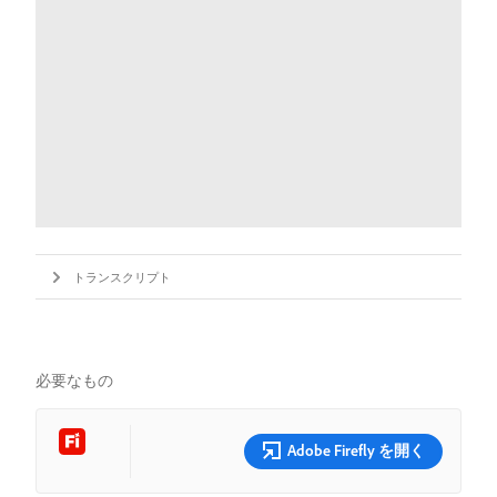
トランスクリプト
必要なもの
Adobe Firefly を開く