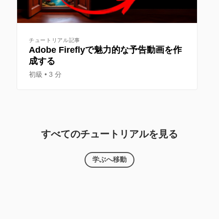
チュートリアル記事
Adobe Fireflyで魅力的な予告動画を作
成する
初級
3 分
すべてのチュートリアルを見る
学ぶへ移動