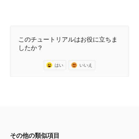
このチュートリアルはお役に立ちま
したか？
はい
いいえ
その他の類似項目