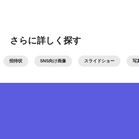
さらに
詳しく探す
招待状
SNS向け
画像
スライドショー
写