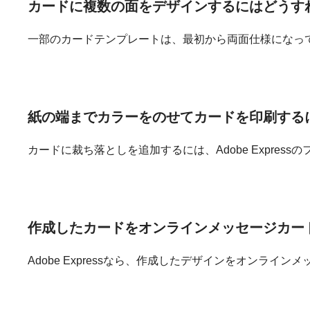
カードに
複数の面を
デザインするには
どう
す
一部のカードテンプレートは、最初から両面仕様になって
紙の端まで
カラーをのせて
カードを
印刷する
カードに裁ち落としを追加するには、Adobe Expres
作成した
カードを
オンラインメッセージカー
Adobe Expressなら、作成したデザインをオ