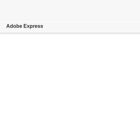
Adobe Express
概要
作成
編集
AI機能
法人向け
教育機関
プランを比較