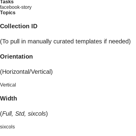
Tasks
facebook-story
Topics
Collection ID
(To pull in manually curated templates if needed)
Orientation
(Horizontal/Vertical)
Vertical
Width
(
Full, Std, sixcols
)
sixcols