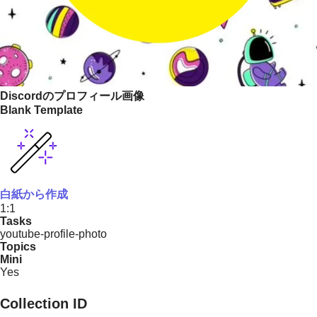
Discordのプロフィール画像
Blank Template
白紙から作成
1:1
Tasks
youtube-profile-photo
Topics
Mini
Yes
Collection ID