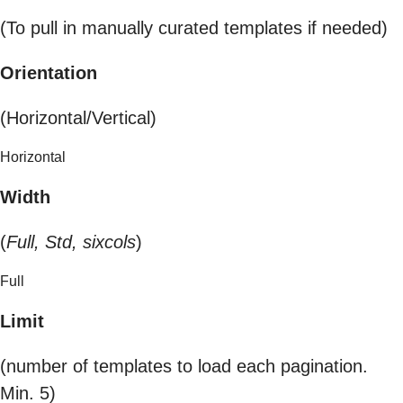
(To pull in manually curated templates if needed)
Orientation
(Horizontal/Vertical)
Horizontal
Width
(
Full, Std, sixcols
)
Full
Limit
(number of templates to load each pagination.
Min. 5)