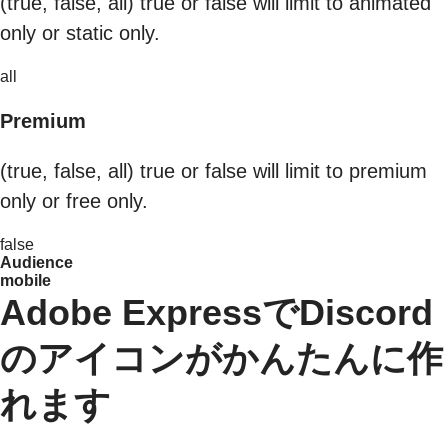
(true, false, all) true or false will limit to animated
only or static only.
all
Premium
(true, false, all) true or false will limit to premium
only or free only.
false
Audience
mobile
Adobe ExpressでDiscord
のアイコンがかんたんに作
れます