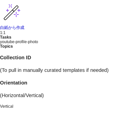
白紙から作成
1:1
Tasks
youtube-profile-photo
Topics
Collection ID
(To pull in manually curated templates if needed)
Orientation
(Horizontal/Vertical)
Vertical