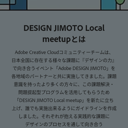
DESIGN JIMOTO Local
meetupとは
Adobe Creative Cloud
コミュニティーチームは、
日本全国に
存在する
様々な
課題に
『デザインの力』
で
向き合う
イベント
「Adobe DESIGN JIMOTO」
を
各地域の
パートナーと
共に
実施
して
きました。
課題
意識を
持った
より
多くの
方々に、
この
課題
解決
・
問題
提起型
プログラムを
活用して
もらう
ため
「DESIGN JIMOTO Local meetup」
を
新たに
立ち
上げ、
誰でも
実施
出来るように
ガイドラインを
作成
しました。
それぞれが
抱える
実践的な
課題に
デザインの
プロセスを
通して
向き合う