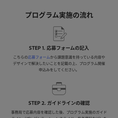
プログラム実施の流れ
STEP 1. 応募フォームの記入
こちらの
応募フォーム
から
課題
意識を
持って
いる
内容や
デザインで
解決
したい
ことを
記載の
上、
プ
ロ
グ
ラ
ム
開催
申込みを
して
ください。
STEP 2. ガイドラインの確認
事務局で応募内容を確認した後、プログラム実施のガイド