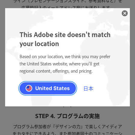
ライン（プレゼンテーションスライド、参考資料など）を
応募時記入のメールアドレス宛にお送りします。
This Adobe site doesn't match
your location
STEP 3.プログラム実施の計画
ガイドラインを基に課題の洗い出し、テーマ設定をはじ
Based on your location, we think you may prefer
め、プレゼンテーションの準備や実施当日までを計画しま
the United States website, where you'll get
す。デザインのバックグラウンドのある人も主催メンバー
regional content, offerings, and pricing.
に入ってもらいましょう。
日本
United States
STEP 4. プログラムの実施
プログラム参加者が『デザインの力』で楽しくアイディア
をカタチにできるよう、また参加者同士のコミュニケーシ