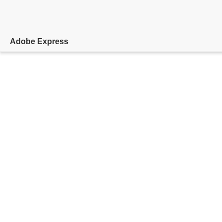
Adobe Express
概要
作成
編集
AI機能
法人向け
教育機関
プランを比較