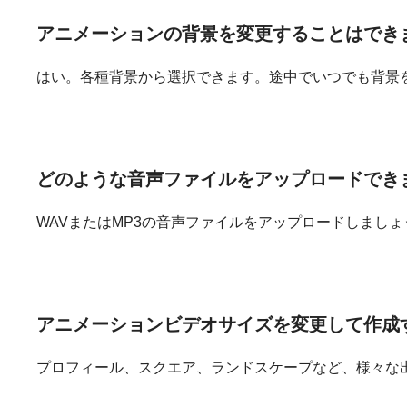
アニメーションの
背景を
変更する
ことはでき
はい。各種背景から選択できます。途中でいつでも背景
どのような
音声
ファイルを
アップロードでき
WAVまたはMP3の音声ファイルをアップロードしましょ
アニメーションビデオサイズを
変更して
作成
プロフィール、スクエア、ランドスケープなど、様々な出