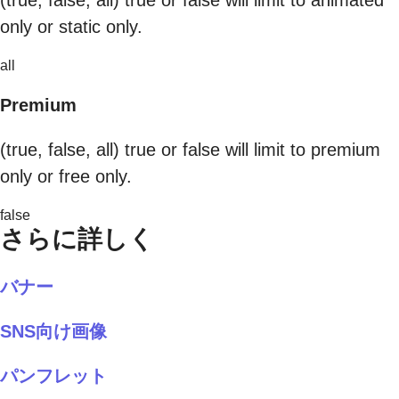
(true, false, all) true or false will limit to animated
only or static only.
all
Premium
(true, false, all) true or false will limit to premium
only or free only.
false
さらに詳しく
バナー
SNS向け画像
パンフレット