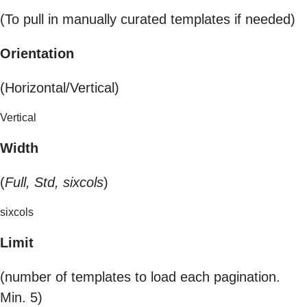
(To pull in manually curated templates if needed)
Orientation
(Horizontal/Vertical)
Vertical
Width
(
Full, Std, sixcols
)
sixcols
Limit
(number of templates to load each pagination.
Min. 5)