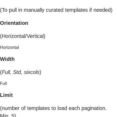
(To pull in manually curated templates if needed)
Orientation
(Horizontal/Vertical)
Horizontal
Width
(
Full, Std, sixcols
)
Full
Limit
(number of templates to load each pagination.
Min. 5)