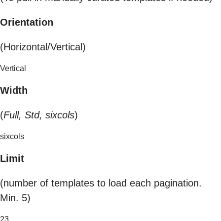
Orientation
(Horizontal/Vertical)
Vertical
Width
(
Full, Std, sixcols
)
sixcols
Limit
(number of templates to load each pagination.
Min. 5)
23