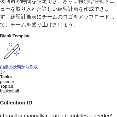
復回数や時間を設定でき、さらに特別な運動メニ
ューを取り入れた詳しい練習計画を作成できま
す。練習計画表にチームのロゴをアップロードし
て、チームを盛り上げましょう。
Blank Template
白紙の状態から作成
3:4
Tasks
planner
Topics
basketball
Collection ID
(To pull in manually curated templates if needed)