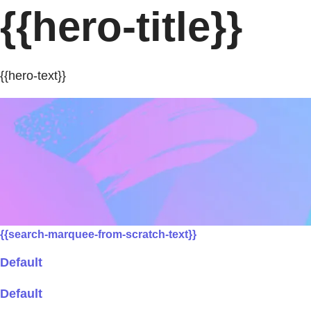
{{hero-title}}
{{hero-text}}
{{search-marquee-from-scratch-text}}
Default
Default