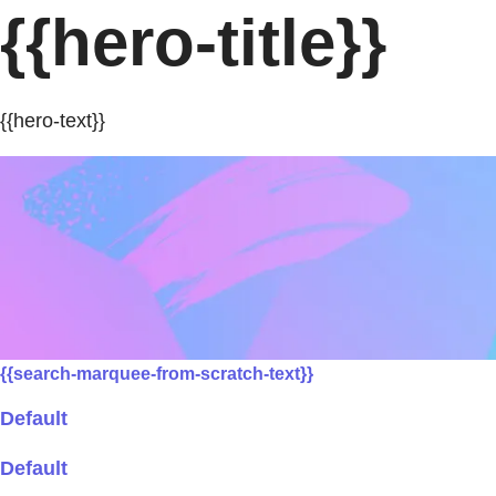
{{hero-title}}
{{hero-text}}
{{search-marquee-from-scratch-text}}
Default
Default